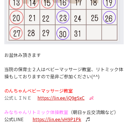
お盆休み頂きます
当院の保育士２人はベビーマッサージ教室、リトミック体
操もしておりますので是非ご参加ください(^^)
のんちゃんベビーマッサージ教室
公式ＬＩＮＥ
https://lin.ee/iQ9g5xC
👶
みなちゃん
リトミック体操教室
（朝日ヶ丘交流館など）
公式LINE
https://lin.ee/vH9P1Pk
♬